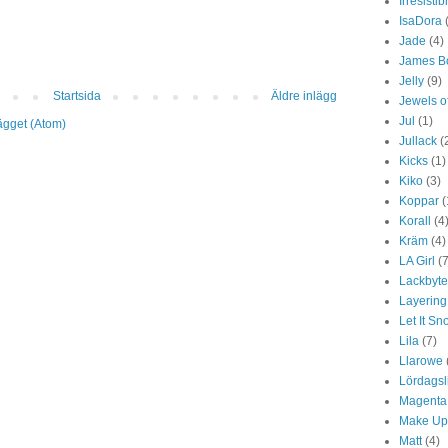
Irresistib
IsaDora
Jade
(4)
James B
Jelly
(9)
Startsida
Äldre inlägg
Jewels of
Jul
(1)
lägget (Atom)
Jullack
(
Kicks
(1)
Kiko
(3)
Koppar
(
Korall
(4
Kräm
(4)
LA Girl
(7
Lackbyt
Layering
Let It S
Lila
(7)
Llarowe
Lördagsl
Magenta
Make Up
Matt
(4)