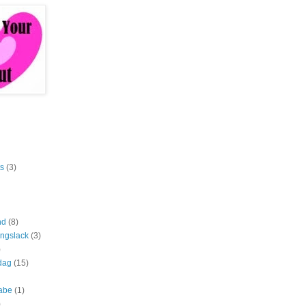
ts
(3)
nd
(8)
ngslack
(3)
)
dag
(15)
abe
(1)
)