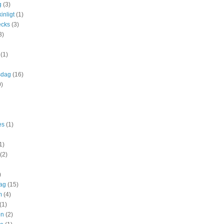
g
(3)
nligt
(1)
ecks
(3)
3)
(1)
sdag
(16)
0)
es
(1)
1)
(2)
)
ag
(15)
m
(4)
(1)
on
(2)