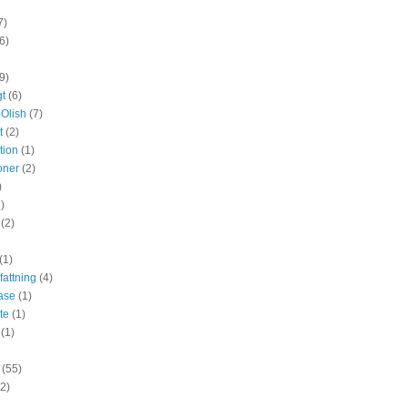
7)
6)
9)
gt
(6)
pOlish
(7)
t
(2)
tion
(1)
oner
(2)
)
)
(2)
(1)
attning
(4)
ase
(1)
te
(1)
(1)
(55)
(2)