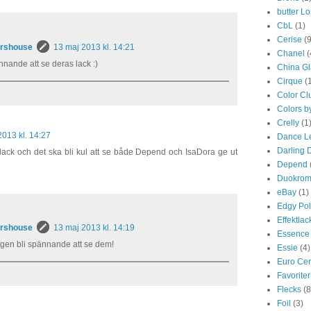
butter L
CbL
(1)
Cerise
(9
ershouse
13 maj 2013 kl. 14:21
Chanel
(
nnande att se deras lack :)
China G
Cirque
(
Color Cl
Colors b
Crelly
(1
2013 kl. 14:27
Dance L
Darling 
rlack och det ska bli kul att se både Depend och IsaDora ge ut
Depend
Duokro
eBay
(1)
Edgy Pol
Effektlac
ershouse
13 maj 2013 kl. 14:19
Essence
kligen bli spännande att se dem!
Essie
(4)
Euro Cen
Favoriter
Flecks
(8
Foil
(3)