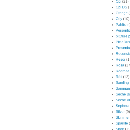
Opi
(21)
Opi DS
(
Orange
(
Orly
(10)
Pahlish
(
Personli
piCture 
PixieDus
Presenta
Recensi
Resor
(1
Rosa
(17
Rödrosa
Rött
(12)
Samling
Sammanf
Seche B
Seche Vi
Sephora
Silver
(9)
Skimmer
Sparkle
Sport
(1)