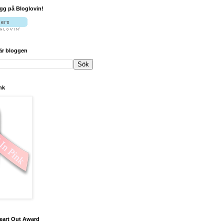
ogg på Bloglovin!
här bloggen
nk
eart Out Award