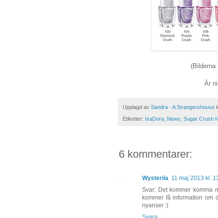
(Bilderna 
Är n
Upplagd av
Sandra - A Strangershouse
Etiketter:
IsaDora
,
News
,
Sugar Crush N
6 kommentarer:
Wysteriia
11 maj 2013 kl. 1
Svar: Det kommer komma mi
kommer få information om d
nyanser :)
Svara