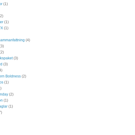
or
(1)
(2)
ter
(1)
FX
(1)
ammanfattning
(4)
(3)
(2)
kspaket
(3)
rd
(3)
4)
tern Boldness
(2)
ps
(1)
)
unday
(2)
on
(1)
aglar
(1)
7)