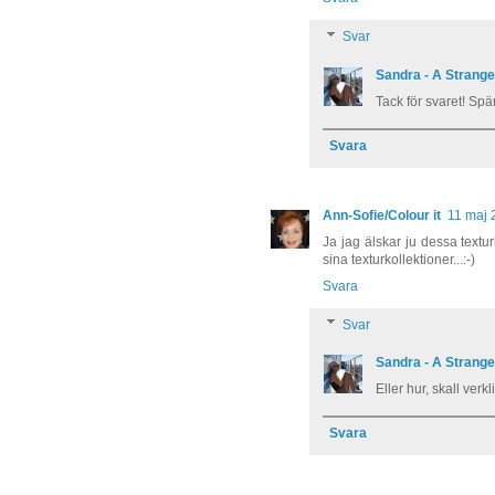
Svar
Sandra - A Strang
Tack för svaret! Spä
Svara
Ann-Sofie/Colour it
11 maj 
Ja jag älskar ju dessa textu
sina texturkollektioner...:-)
Svara
Svar
Sandra - A Strang
Eller hur, skall ver
Svara