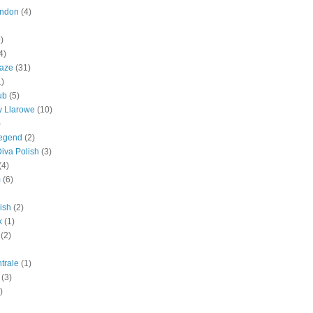
ondon
(4)
)
4)
laze
(31)
1)
ub
(5)
y Llarowe
(10)
)
egend
(2)
Diva Polish
(3)
(4)
m
(6)
ish
(2)
k
(1)
(2)
trale
(1)
(3)
)