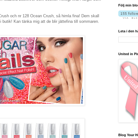
Följ min bl
 Crush och nr 128 Ocean Crush, så himla fina! Dem skall
i butik! Kan tänka mig att de blir jättefina till sommaren.
Leta i den 
United in Pi
Blog Your H