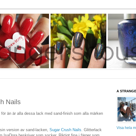
A STRANG
h Nails
at för än är alla dessa lack med sand-finish som alla märken
Visa hela mi
 sin version av sand-lacken,
Sugar Crush Nails
. Glitterlack
 IsaDora beskriver som socker. Riktigt fina i färger som