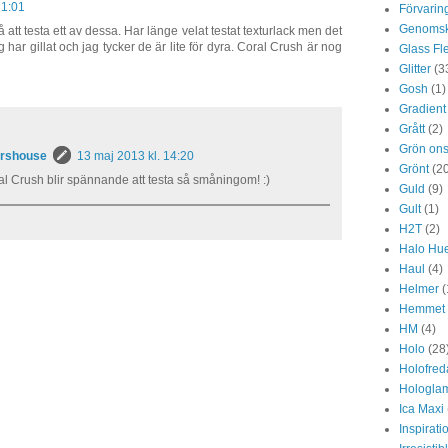
21:01
Förvarin
Genomski
på att testa ett av dessa. Har länge velat testat texturlack men det
 har gillat och jag tycker de är lite för dyra. Coral Crush är nog
Glass Fl
Glitter
(3
Gosh
(1)
Gradient
Grått
(2)
Grön on
ershouse
13 maj 2013 kl. 14:20
Grönt
(2
al Crush blir spännande att testa så småningom! :)
Guld
(9)
Gult
(1)
H2T
(2)
Halo Hu
Haul
(4)
Helmer
(
Hemmet
HM
(4)
Holo
(28
Holofred
Hologla
Ica Maxi
Inspirati