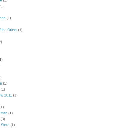
le
(1)
(5)
ond
(1)
 the Orient
(1)
2)
1)
)
)
en
(1)
(1)
now 2011
(1)
(1)
istan
(1)
(3)
 Store
(1)