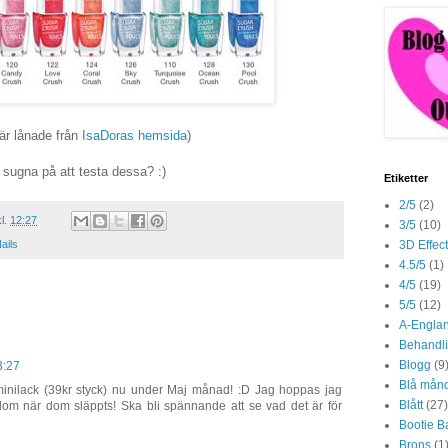
är lånade från
IsaDoras hemsida
)
i sugna på att testa dessa? :)
Etiketter
2/5
(2)
kl.
12:27
3/5
(10)
3D Effec
ails
4.5/5
(1)
4/5
(19)
5/5
(12)
A-Engla
Behandli
Blogg
(9
3:27
Blå mån
nilack (39kr styck) nu under Maj månad! :D Jag hoppas jag
Blått
(27)
om när dom släppts! Ska bli spännande att se vad det är för
Bootie B
Brons
(1