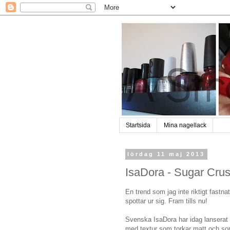
Startsida
Mina nagellack
lördag 11 maj 2013
IsaDora - Sugar Crus
En trend som jag inte riktigt fastn
spottar ur sig. Fram tills nu!
Svenska IsaDora har idag lanserat
med textur som torkar matt och som