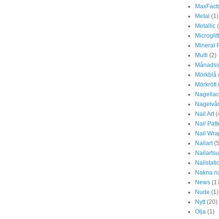
MaxFact
Metal
(1)
Metallic
Microglit
Mineral 
Multi
(2)
Månadss
Mörkblå
Mörkrött
Nagellac
Nagelvå
Nail Art
(
Nail Pat
Nail Wra
Nailart
(5
Nailarts
Nailstati
Nakna n
News
(1
Nude
(1)
Nytt
(20)
Olja
(1)